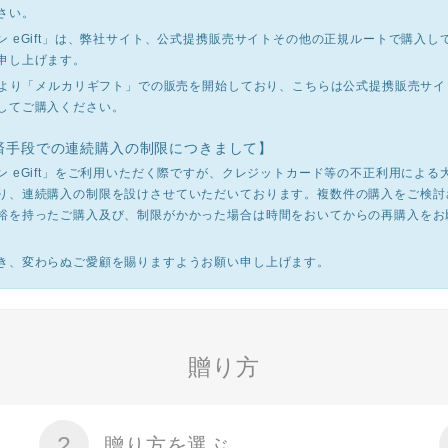
さい。
ン eGift」は、弊社サイト、公式提携販売サイトその他の正規ルートで購入し
申し上げます。
4月より「メルカリギフト」での販売を開始しており、こちらは公式提携販売サ
してご購入ください。
済手段での連続購入の制限につきまして】
ン eGift」をご利用いただく際ですが、クレジットカード等の不正利用による
り、連続購入の制限を設けさせていただいております。複数件の購入をご検討
裕を持ったご購入及び、制限がかかった場合は時間をおいてからの再購入をお
き、変わらぬご愛顧を賜りますようお願い申し上げます。
贈り方
2
贈り方を選ぶ