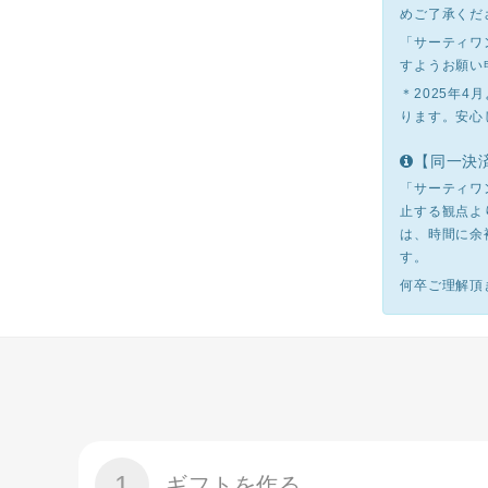
めご了承くだ
「サーティワ
すようお願い
＊2025年
ります。安心
【同一決
「サーティワ
止する観点よ
は、時間に余
す。
何卒ご理解頂
1
ギフトを作る