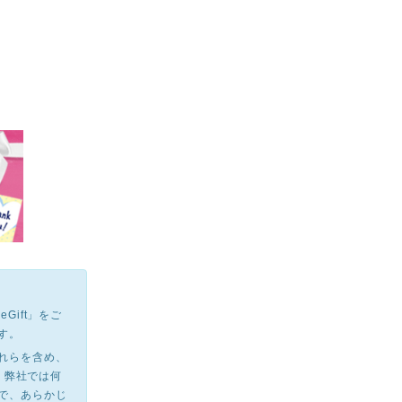
に
ift」をご
す。
れらを含め、
、弊社では何
で、あらかじ